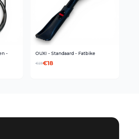
en -
OUXI - Standaard - Fatbike
€
18
€
23