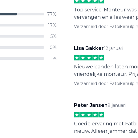
Top service! Monteur was
77%
vervangen en alles weer p
17%
Verzameld door Fatbikehulp.n
5%
0%
Lisa Bakker
12 januari
1%
Nieuwe banden laten mont
vriendelijke monteur. Prij
Verzameld door Fatbikehulp.n
Peter Jansen
8 januari
Goede ervaring met Fatbi
nieuw. Alleen jammer dat