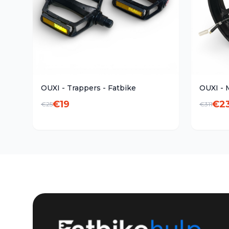
OUXI - Trappers - Fatbike
OUXI - 
€
19
€
2
€
25
€
311