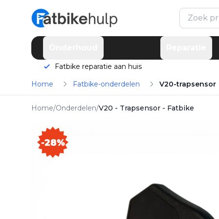
Toegevoegd!
Product is toegevoegd aan je
winkelwagen
Onderhoud
Reparatie
Fatbike reparatie aan huis
Home
Fatbike-onderdelen
V20-trapsensor
Home
/
Onderdelen
/
V20 - Trapsensor - Fatbike
-28%