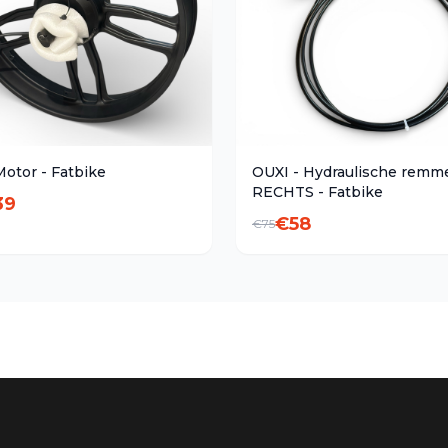
Motor - Fatbike
OUXI - Hydraulische remm
RECHTS - Fatbike
39
€
58
€
75