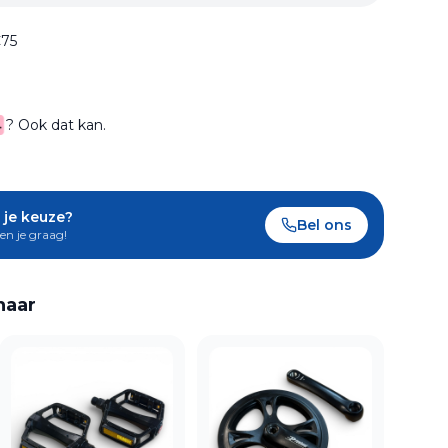
€75
? Ook dat kan.
 je keuze?
Bel ons
en je graag!
naar