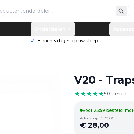
Onderdelen
Accesso
Binnen 3 dagen op uw stoep
V20 - Trap
5.0
sterren
Voor 23:59 besteld, mor
Adviesprijs:
€
39,00
€
28,00