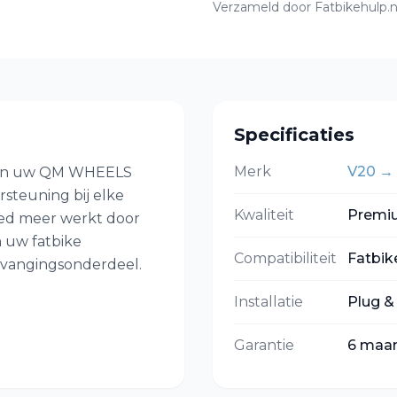
Verzameld door Fatbikehulp.n
Specificaties
Merk
V20
→
 van uw QM WHEELS
steuning bij elke
Kwaliteit
Premi
ed meer werkt door
n uw fatbike
Compatibiliteit
Fatbik
ervangingsonderdeel.
Installatie
Plug &
Garantie
6 maa