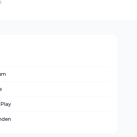
l
um
e
 Play
nden