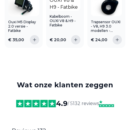
Kabelboom -
OUXI V8 & H9 -
Ouxi M5 Display
Trapsensor OUXI
Fatbike
2.0 versie -
- V8, H9 3.0
Fatbike
modellen -
Fatbike
€
35,00
€
20,00
€
24,00
Wat onze klanten zeggen
4.9
/ 5
132 reviews