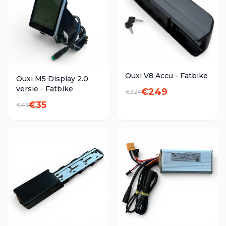
Ouxi V8 Accu - Fatbike
Ouxi M5 Display 2.0
versie - Fatbike
€
249
€
324
€
35
€
46