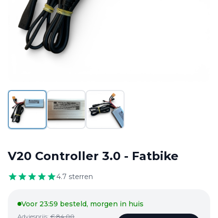
Kinderzitjes
Verzekerings
claims
Locatie
&
Contact
V20 Controller 3.0 - Fatbike
4.9 /
132
4.7
sterren
reviews
Voor 23:59 besteld, morgen in huis
Adviesprijs:
€
84,00