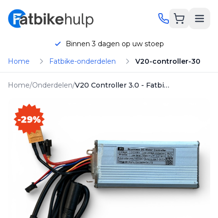
Toegevoegd!
Product is toegevoegd aan je
winkelwagen
Binnen 3 dagen op uw stoep
Home
Fatbike-onderdelen
V20-controller-30
Home
/
Onderdelen
/
V20 Controller 3.0 - Fatbike
hatsApp
Bellen
-29%
Onderhoud
Reparatie
Onderdelen
KORTING