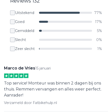
Reviews 132
Uitstekend
77%
Goed
17%
Gemiddeld
5%
Slecht
0%
Zeer slecht
1%
Marco de Vries
15 januari
Top service! Monteur was binnen 2 dagen bij ons
thuis. Remmen vervangen en alles weer perfect.
Aanrader!
Verzameld door Fatbikehulp.nl