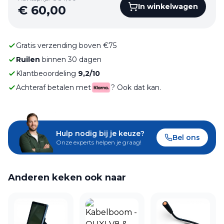
In winkelwagen
€
60,00
Gratis verzending boven €75
Ruilen
binnen 30 dagen
Klantbeoordeling
9,2/10
Achteraf betalen met
? Ook dat kan.
Hulp nodig bij je keuze?
Bel ons
Onze experts helpen je graag!
Anderen keken ook naar