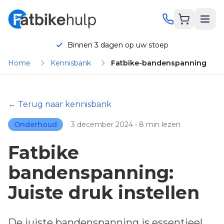
Binnen 3 dagen op uw stoep
Home
Kennisbank
Fatbike-bandenspanning
hatsApp
Bellen
← Terug naar kennisbank
Onderhoud
3 december 2024 • 8 min lezen
Onderhoud
Fatbike
bandenspanning:
Reparatie
Juiste druk instellen
Onderdelen
KORTING
De juiste bandenspanning is essentieel