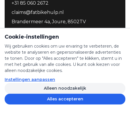
+31 85 060 2672
claims@fatbikehulp.nl
Brandermeer 4a, Joure, 8502TV
WhatsApp
Cookie-instellingen
Wij gebruiken cookies om uw ervaring te verbeteren, de
website te analyseren en gepersonaliseerde advertenties
te tonen. Door op "Alles accepteren" te klikken, stemt u in
4.9 / 132 reviews
met het gebruik van alle cookies. U kunt ook kiezen voor
alleen noodzakelijke cookies.
Instellingen aanpassen
©
2026
Fatbikehulp.nl - Alle rechten voorbehouden
Alleen noodzakelijk
KVK: 96813091
BTW: NL867772979B01
Alles accepteren