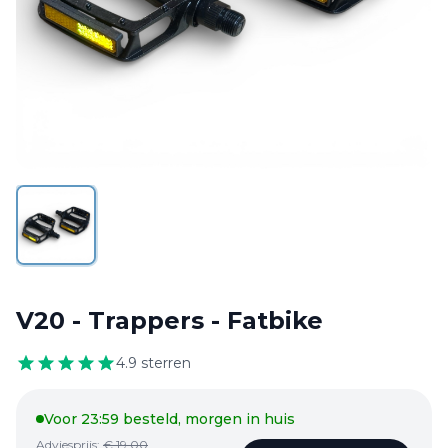
Kinderzitjes
Verzekerings
claims
Locatie
&
Contact
V20 - Trappers - Fatbike
4.9 /
132
4.9
sterren
reviews
Voor 23:59 besteld, morgen in huis
Adviesprijs:
€
19,00