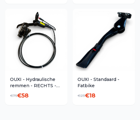
OUXI - Hydraulische
OUXI - Standaard -
remmen - RECHTS -
Fatbike
Fatbike
€
58
€
18
€
75
€
23