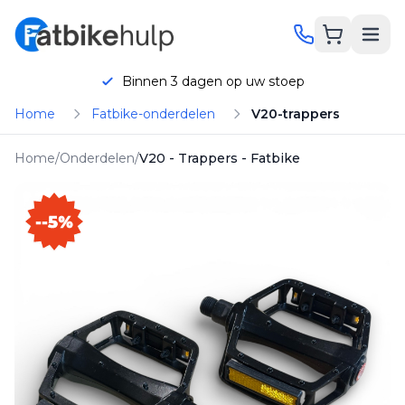
Toegevoegd!
Product is toegevoegd aan je
winkelwagen
Binnen 3 dagen op uw stoep
Home
Fatbike-onderdelen
V20-trappers
Home
/
Onderdelen
/
V20 - Trappers - Fatbike
hatsApp
Bellen
--5%
Onderhoud
Reparatie
Onderdelen
KORTING