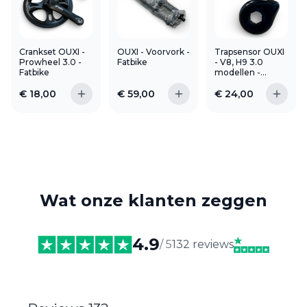
Crankset OUXI -
OUXI - Voorvork -
Trapsensor OUXI
Prowheel 3.0 -
Fatbike
- V8, H9 3.0
Fatbike
modellen -
Fatbike
€
18,00
€
59,00
€
24,00
Wat onze klanten zeggen
4.9
/ 5
132 reviews