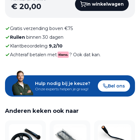
In winkelwagen
€
20,00
Gratis verzending boven €75
Ruilen
binnen 30 dagen
Klantbeoordeling
9,2/10
Achteraf betalen met
? Ook dat kan.
Hulp nodig bij je keuze?
Bel ons
Onze experts helpen je graag!
Anderen keken ook naar