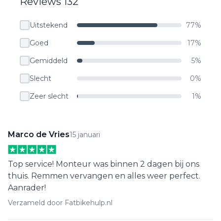
Reviews 132
Uitstekend
77%
Goed
17%
Gemiddeld
5%
Slecht
0%
Zeer slecht
1%
Marco de Vries
15 januari
Top service! Monteur was binnen 2 dagen bij ons
thuis. Remmen vervangen en alles weer perfect.
Aanrader!
Verzameld door Fatbikehulp.nl