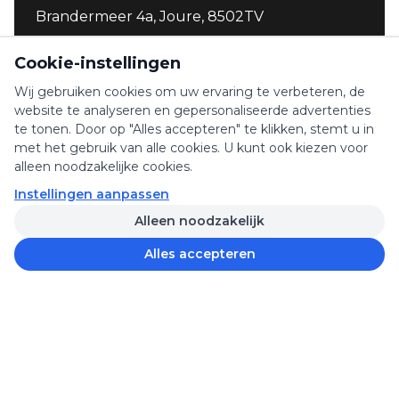
Brandermeer 4a, Joure, 8502TV
WhatsApp
Cookie-instellingen
Wij gebruiken cookies om uw ervaring te verbeteren, de
website te analyseren en gepersonaliseerde advertenties
4.9 / 132 reviews
te tonen. Door op "Alles accepteren" te klikken, stemt u in
met het gebruik van alle cookies. U kunt ook kiezen voor
alleen noodzakelijke cookies.
Instellingen aanpassen
©
2026
Fatbikehulp.nl - Alle rechten voorbehouden
Alleen noodzakelijk
KVK: 96813091
BTW: NL867772979B01
Alles accepteren
€
20,00
Morgen in huis