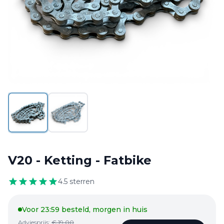
Kinderzitjes
Verzekerings
claims
Locatie
&
Contact
V20 - Ketting - Fatbike
4.9 /
132
4.5
sterren
reviews
Voor 23:59 besteld, morgen in huis
Adviesprijs:
€
19,00