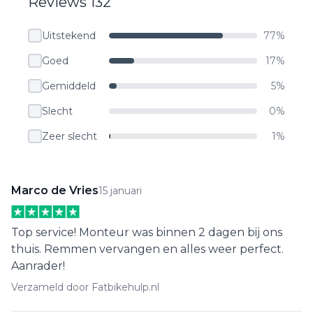
Reviews 132
Uitstekend
77%
Goed
17%
Gemiddeld
5%
Slecht
0%
Zeer slecht
1%
Marco de Vries
15 januari
Top service! Monteur was binnen 2 dagen bij ons
thuis. Remmen vervangen en alles weer perfect.
Aanrader!
Verzameld door Fatbikehulp.nl