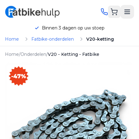
Toegevoegd!
Product is toegevoegd aan je
winkelwagen
Binnen 3 dagen op uw stoep
Home
Fatbike-onderdelen
V20-ketting
Home
/
Onderdelen
/
V20 - Ketting - Fatbike
hatsApp
Bellen
-47%
Onderhoud
Reparatie
Onderdelen
KORTING