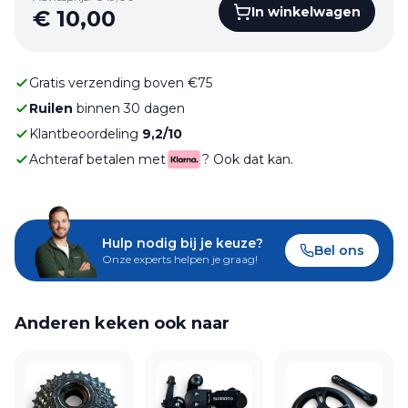
In winkelwagen
€
10,00
Gratis verzending boven €75
Ruilen
binnen 30 dagen
Klantbeoordeling
9,2/10
Achteraf betalen met
? Ook dat kan.
Hulp nodig bij je keuze?
Bel ons
Onze experts helpen je graag!
Anderen keken ook naar