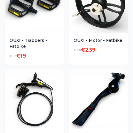
OUXI - Trappers -
OUXI - Motor - Fatbike
Fatbike
€
239
€
311
€
19
€
25