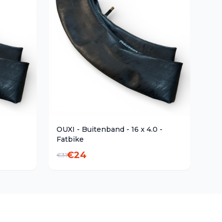
e
OUXI - Buitenband - 16 x 4.0 -
Fatbike
€
24
€
31