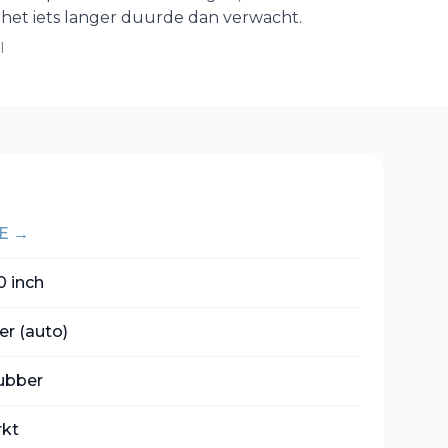
 het iets langer duurde dan verwacht.
l
E
→
0 inch
er (auto)
rubber
rkt