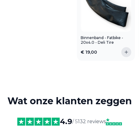
Binnenband - Fatbike -
20x4.0 - Deli Tire
€
19,00
Wat onze klanten zeggen
4.9
/ 5
132 reviews