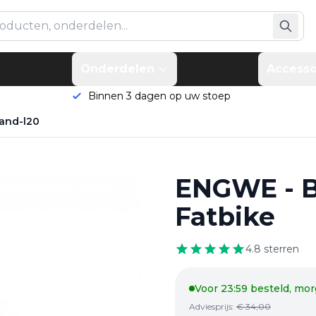
Onderdelen
Accesso
Binnen 3 dagen op uw stoep
and-l20
ENGWE - B
Fatbike
4.8
sterren
Voor 23:59 besteld, mor
Adviesprijs:
€
34,00