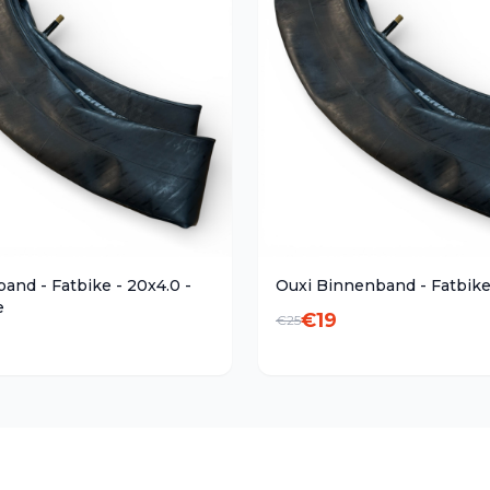
and - Fatbike - 20x4.0 -
Ouxi Binnenband - Fatbik
e
€
19
€
25