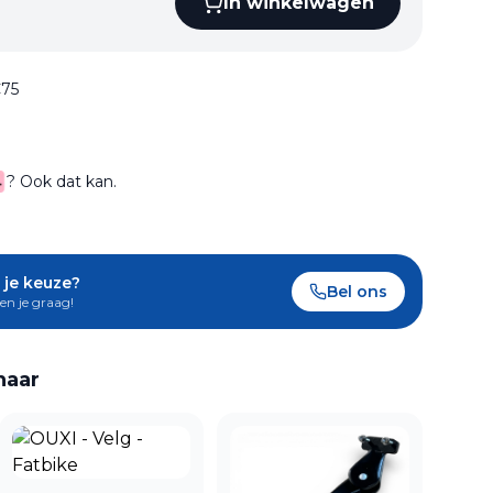
In winkelwagen
€75
? Ook dat kan.
 je keuze?
Bel ons
en je graag!
naar