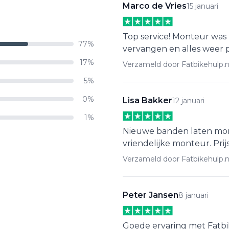
Marco de Vries
15 januari
Top service! Monteur was
77%
vervangen en alles weer p
17%
Verzameld door Fatbikehulp.n
5%
0%
Lisa Bakker
12 januari
1%
Nieuwe banden laten mont
vriendelijke monteur. Prij
Verzameld door Fatbikehulp.n
Peter Jansen
8 januari
Goede ervaring met Fatbi