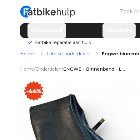
Toegevoegd!
Product is toegevoegd aan je
winkelwagen
Onderhoud
Reparatie
Fatbike reparatie aan huis
Home
Fatbike-onderdelen
Engwe-binnenb
Home
/
Onderdelen
/
ENGWE - Binnenband - L20 - Fatbike
-44%