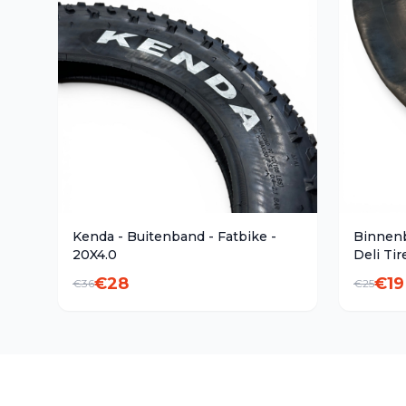
Kenda - Buitenband - Fatbike -
Binnenb
20X4.0
Deli Tir
€
28
€
19
€
36
€
25