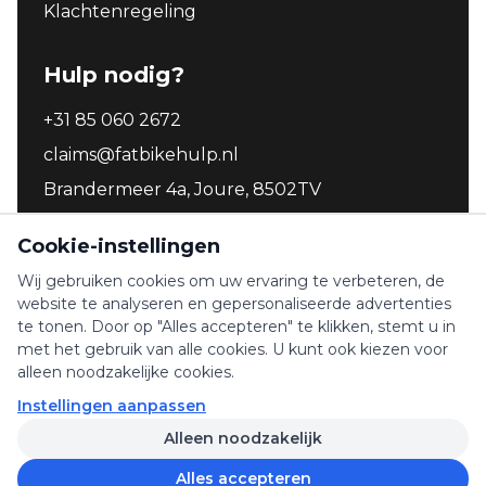
Klachtenregeling
Hulp nodig?
+31 85 060 2672
claims@fatbikehulp.nl
Brandermeer 4a, Joure, 8502TV
WhatsApp
Cookie-instellingen
Wij gebruiken cookies om uw ervaring te verbeteren, de
website te analyseren en gepersonaliseerde advertenties
4.9 / 132 reviews
te tonen. Door op "Alles accepteren" te klikken, stemt u in
met het gebruik van alle cookies. U kunt ook kiezen voor
alleen noodzakelijke cookies.
Instellingen aanpassen
©
2026
Fatbikehulp.nl - Alle rechten voorbehouden
Alleen noodzakelijk
KVK: 96813091
BTW: NL867772979B01
Alles accepteren