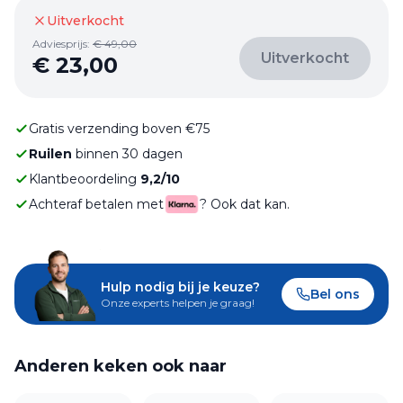
Uitverkocht
Adviesprijs:
€
49,00
Uitverkocht
€
23,00
Gratis verzending boven €75
Ruilen
binnen 30 dagen
Klantbeoordeling
9,2/10
Achteraf betalen met
? Ook dat kan.
Hulp nodig bij je keuze?
Bel ons
Onze experts helpen je graag!
Anderen keken ook naar