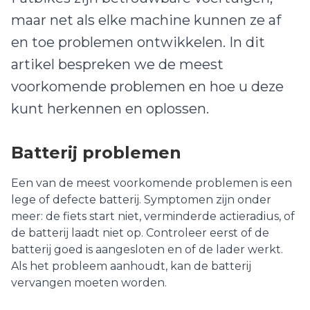
maar net als elke machine kunnen ze af
en toe problemen ontwikkelen. In dit
Kinderzitjes
artikel bespreken we de meest
voorkomende problemen en hoe u deze
Verzekerings
kunt herkennen en oplossen.
claims
Batterij problemen
Locatie
&
Een van de meest voorkomende problemen is een
Contact
lege of defecte batterij. Symptomen zijn onder
meer: de fiets start niet, verminderde actieradius, of
4.9 /
de batterij laadt niet op. Controleer eerst of de
132
batterij goed is aangesloten en of de lader werkt.
reviews
Als het probleem aanhoudt, kan de batterij
vervangen moeten worden.