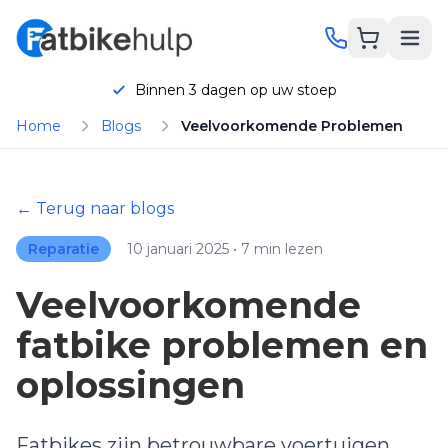
Binnen 3 dagen op uw stoep
Home
Blogs
Veelvoorkomende Problemen
hatsApp
Bellen
← Terug naar blogs
Reparatie
10 januari 2025 • 7 min lezen
Onderhoud
Veelvoorkomende
fatbike problemen en
Reparatie
oplossingen
Onderdelen
KORTING
Fatbikes zijn betrouwbare voertuigen,